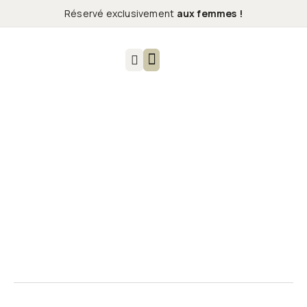
Réservé exclusivement
aux femmes !
Yofi Concept
Nos soins